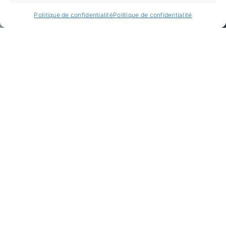
Politique de confidentialité
Politique de confidentialité
Conception de
bâtiments de nouvelle
génération depuis
1996
CES est un bureau d’études en
techniques spéciales familial fort de
plus de 500 ans d’expérience cumulée